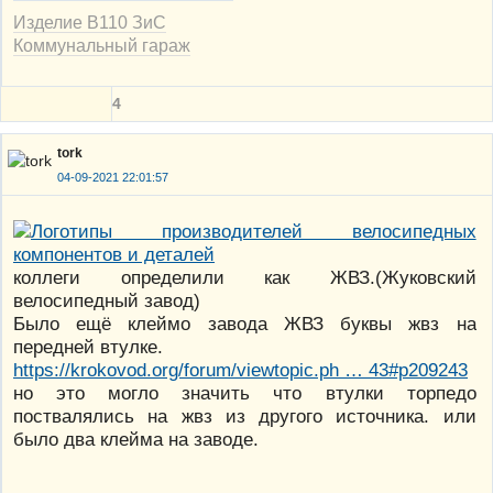
Изделие В110 ЗиС
Коммунальный гараж
4
tork
04-09-2021 22:01:57
коллеги определили как ЖВЗ.(Жуковский
велосипедный завод)
Было ещё клеймо завода ЖВЗ буквы жвз на
передней втулке.
https://krokovod.org/forum/viewtopic.ph … 43#p209243
но это могло значить что втулки торпедо
поствалялись на жвз из другого источника. или
было два клейма на заводе.