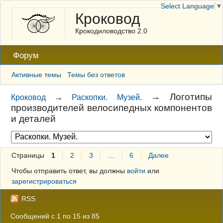
Select Language
▼
Кроковод
Крокодиловодство 2.0
Форум
Активные темы
Темы без ответов
→
Логотипы
Кроковод
→
Раскопки. Музей.
производителей велосипедных компонентов
и деталей
Страницы
1
2
3
…
6
Далее
Чтобы отправить ответ, вы должны
войти
или
зарегистрироваться
RSS
Сообщений с 1 по 15 из 85