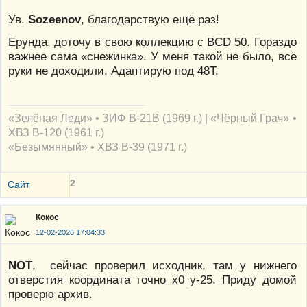
Ув.
Sozeenov
, благодарствую ещё раз!
Ерунда, доточу в свою коллекцию с BCD 50. Гораздо
важнее сама «снежинка». У меня такой не было, всё
руки не доходили. Адаптирую под 48T.
«Зелёная Леди» • ЗИФ В-21В (1969 г.) | «Чёрный Грач» •
ХВЗ В-120 (1961 г.)
«Безымянный» • ХВЗ В-39 (1971 г.)
2
Сайт
Кокос
12-02-2026 17:04:33
NOT
, сейчас проверил исходник, там у нижнего
отверстия координата точно х0 у-25. Приду домой
проверю архив.