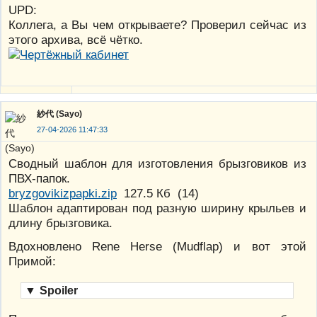
UPD:
Коллега, а Вы чем открываете? Проверил сейчас из
этого архива, всё чётко.
紗代 (Sayo)
27-04-2026 11:47:33
Сводный шаблон для изготовления брызговиков из
ПВХ-папок.
bryzgovikizpapki.zip
127.5 Кб
(
14
)
Шаблон адаптирован под разную ширину крыльев и
длину брызговика.
Вдохновлено Rene Herse (Mudflap) и вот этой
Примой:
▼
Spoiler