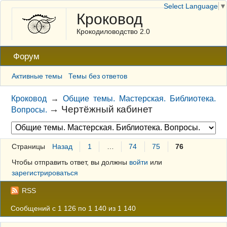
Select Language
▼
Кроковод
Крокодиловодство 2.0
Форум
Активные темы
Темы без ответов
Кроковод
→
Общие темы. Мастерская. Библиотека.
→
Чертёжный кабинет
Вопросы.
Страницы
Назад
1
…
74
75
76
Чтобы отправить ответ, вы должны
войти
или
зарегистрироваться
RSS
Сообщений с 1 126 по 1 140 из 1 140