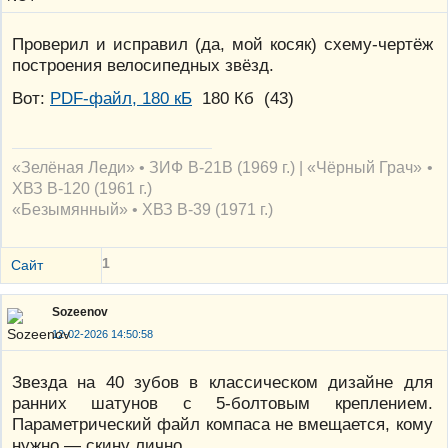
Проверил и исправил (да, мой косяк) схему-чертёж
построения велосипедных звёзд.
Вот:
PDF-файл, 180 кБ
180 Кб
(
43
)
«Зелёная Леди» • ЗИФ В-21В (1969 г.) | «Чёрный Грач» •
ХВЗ В-120 (1961 г.)
«Безымянный» • ХВЗ В-39 (1971 г.)
1
Сайт
Sozeenov
12-02-2026 14:50:58
Звезда на 40 зубов в классическом дизайне для
ранних шатунов с 5-болтовым креплением.
Параметрический файл компаса не вмещается, кому
нужно — скину лично