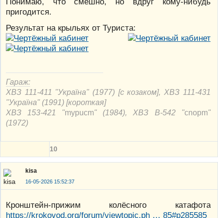
Понимаю, что смешно, но вдруг кому-нибудь
пригодится.
Результат на крыльях от Туриста:
Гараж:
ХВЗ 111-411 "Україна" (1977) [с козаком], ХВЗ 111-431
"Україна" (1991) [короткая]
ХВЗ 153-421 "
mypucm
" (1984), ХВЗ В-542 "
cnорm
"
(1972)
10
kisa
16-05-2026 15:52:37
Кронштейн-прижим колёсного катафота
https://krokovod.org/forum/viewtopic.ph … 85#p285585