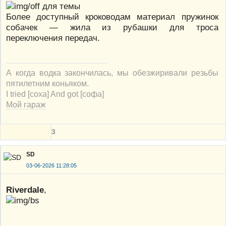
для темы
Более доступный кроководам материал пружинок
собачек — жила из рубашки для троса
переключения передач.
А когда водка закончилась, мы обезжиривали резьбы
пятилетним коньяком.
I tried [соха] And got [софа]
Мой гараж
3
SD
03-06-2026 11:28:05
Riverdale
,