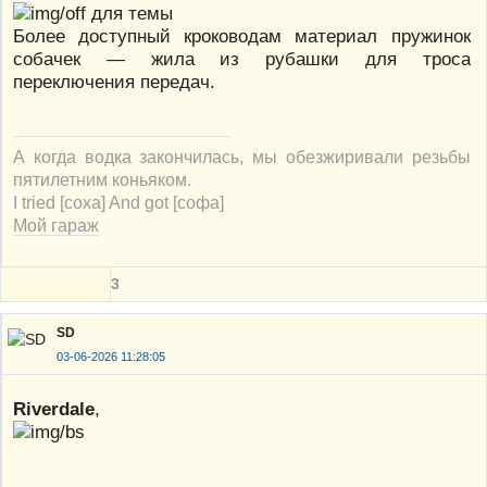
для темы
Более доступный кроководам материал пружинок
собачек — жила из рубашки для троса
переключения передач.
А когда водка закончилась, мы обезжиривали резьбы
пятилетним коньяком.
I tried [соха] And got [софа]
Мой гараж
3
SD
03-06-2026 11:28:05
Riverdale
,