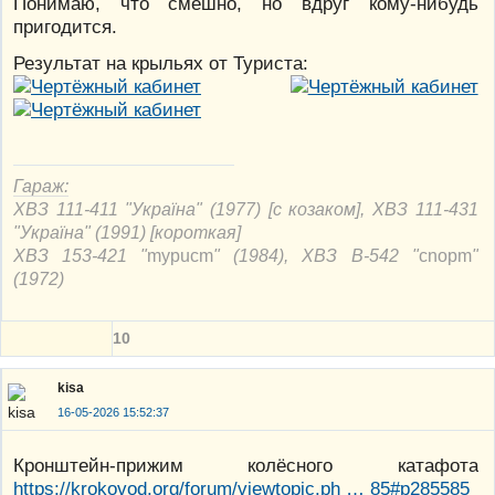
Понимаю, что смешно, но вдруг кому-нибудь
пригодится.
Результат на крыльях от Туриста:
Гараж:
ХВЗ 111-411 "Україна" (1977) [с козаком], ХВЗ 111-431
"Україна" (1991) [короткая]
ХВЗ 153-421 "
mypucm
" (1984), ХВЗ В-542 "
cnорm
"
(1972)
10
kisa
16-05-2026 15:52:37
Кронштейн-прижим колёсного катафота
https://krokovod.org/forum/viewtopic.ph … 85#p285585