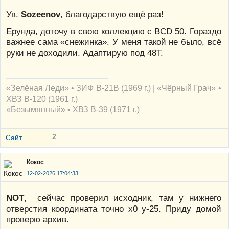
Ув.
Sozeenov
, благодарствую ещё раз!
Ерунда, доточу в свою коллекцию с BCD 50. Гораздо
важнее сама «снежинка». У меня такой не было, всё
руки не доходили. Адаптирую под 48T.
«Зелёная Леди» • ЗИФ В-21В (1969 г.) | «Чёрный Грач» •
ХВЗ В-120 (1961 г.)
«Безымянный» • ХВЗ В-39 (1971 г.)
2
Сайт
Кокос
12-02-2026 17:04:33
NOT
, сейчас проверил исходник, там у нижнего
отверстия координата точно х0 у-25. Приду домой
проверю архив.