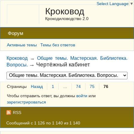
Select Language
▼
Кроковод
Крокодиловодство 2.0
Форум
Активные темы
Темы без ответов
Кроковод
→
Общие темы. Мастерская. Библиотека.
→
Чертёжный кабинет
Вопросы.
Страницы
Назад
1
…
74
75
76
Чтобы отправить ответ, вы должны
войти
или
зарегистрироваться
RSS
Сообщений с 1 126 по 1 140 из 1 140