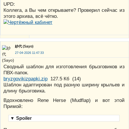
UPD:
Коллега, а Вы чем открываете? Проверил сейчас из
этого архива, всё чётко.
紗代 (Sayo)
27-04-2026 11:47:33
Сводный шаблон для изготовления брызговиков из
ПВХ-папок.
bryzgovikizpapki.zip
127.5 Кб
(
14
)
Шаблон адаптирован под разную ширину крыльев и
длину брызговика.
Вдохновлено Rene Herse (Mudflap) и вот этой
Примой:
▼
Spoiler