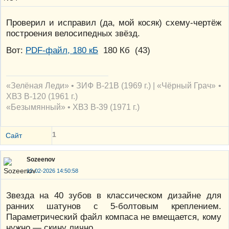
Проверил и исправил (да, мой косяк) схему-чертёж
построения велосипедных звёзд.
Вот:
PDF-файл, 180 кБ
180 Кб
(
43
)
«Зелёная Леди» • ЗИФ В-21В (1969 г.) | «Чёрный Грач» •
ХВЗ В-120 (1961 г.)
«Безымянный» • ХВЗ В-39 (1971 г.)
1
Сайт
Sozeenov
12-02-2026 14:50:58
Звезда на 40 зубов в классическом дизайне для
ранних шатунов с 5-болтовым креплением.
Параметрический файл компаса не вмещается, кому
нужно — скину лично