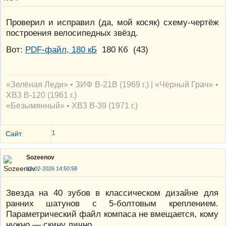
Проверил и исправил (да, мой косяк) схему-чертёж
построения велосипедных звёзд.
Вот:
PDF-файл, 180 кБ
180 Кб
(
43
)
«Зелёная Леди» • ЗИФ В-21В (1969 г.) | «Чёрный Грач» •
ХВЗ В-120 (1961 г.)
«Безымянный» • ХВЗ В-39 (1971 г.)
1
Сайт
Sozeenov
12-02-2026 14:50:58
Звезда на 40 зубов в классическом дизайне для
ранних шатунов с 5-болтовым креплением.
Параметрический файл компаса не вмещается, кому
нужно — скину лично