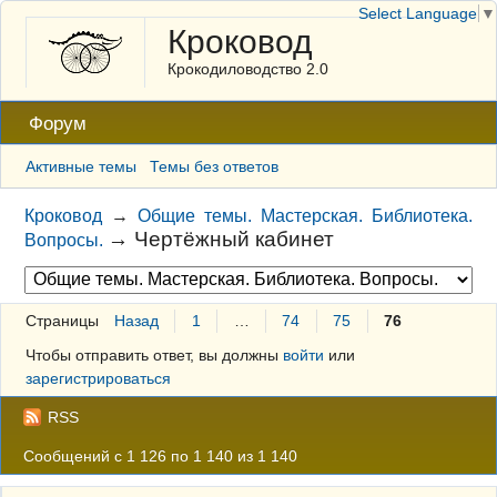
Select Language
▼
Кроковод
Крокодиловодство 2.0
Форум
Активные темы
Темы без ответов
Кроковод
→
Общие темы. Мастерская. Библиотека.
→
Чертёжный кабинет
Вопросы.
Страницы
Назад
1
…
74
75
76
Чтобы отправить ответ, вы должны
войти
или
зарегистрироваться
RSS
Сообщений с 1 126 по 1 140 из 1 140