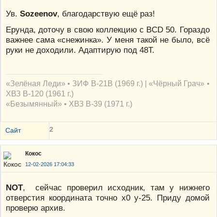
Ув.
Sozeenov
, благодарствую ещё раз!
Ерунда, доточу в свою коллекцию с BCD 50. Гораздо
важнее сама «снежинка». У меня такой не было, всё
руки не доходили. Адаптирую под 48T.
«Зелёная Леди» • ЗИФ В-21В (1969 г.) | «Чёрный Грач» •
ХВЗ В-120 (1961 г.)
«Безымянный» • ХВЗ В-39 (1971 г.)
2
Сайт
Кокос
12-02-2026 17:04:33
NOT
, сейчас проверил исходник, там у нижнего
отверстия координата точно х0 у-25. Приду домой
проверю архив.