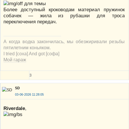
для темы
Более доступный кроководам материал пружинок
собачек — жила из рубашки для троса
переключения передач.
А когда водка закончилась, мы обезжиривали резьбы
пятилетним коньяком.
I tried [соха] And got [софа]
Мой гараж
3
SD
03-06-2026 11:28:05
Riverdale
,