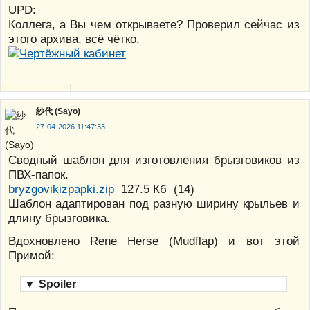
UPD:
Коллега, а Вы чем открываете? Проверил сейчас из
этого архива, всё чётко.
紗代 (Sayo)
27-04-2026 11:47:33
Сводный шаблон для изготовления брызговиков из
ПВХ-папок.
bryzgovikizpapki.zip
127.5 Кб
(
14
)
Шаблон адаптирован под разную ширину крыльев и
длину брызговика.
Вдохновлено Rene Herse (Mudflap) и вот этой
Примой:
▼
Spoiler