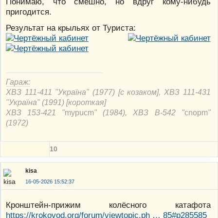
Понимаю, что смешно, но вдруг кому-нибудь
пригодится.
Результат на крыльях от Туриста:
Гараж:
ХВЗ 111-411 "Україна" (1977) [с козаком], ХВЗ 111-431
"Україна" (1991) [короткая]
ХВЗ 153-421 "
mypucm
" (1984), ХВЗ В-542 "
cnорm
"
(1972)
10
kisa
16-05-2026 15:52:37
Кронштейн-прижим колёсного катафота
https://krokovod.org/forum/viewtopic.ph … 85#p285585