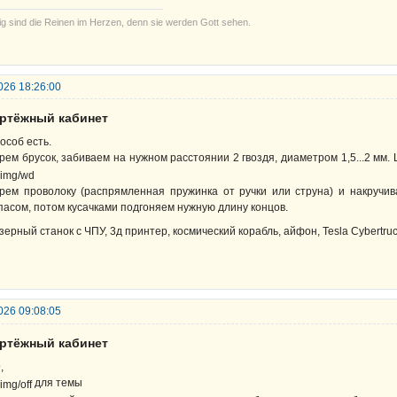
ig sind die Reinen im Herzen, denn sie werden Gott sehen.
026 18:26:00
ертёжный кабинет
особ есть.
рем брусок, забиваем на нужном расстоянии 2 гвоздя, диаметром 1,5...2 мм.
рем проволоку (распрямленная пружинка от ручки или струна) и накручив
пасом, потом кусачками подгоняем нужную длину концов.
зерный станок с ЧПУ, 3д принтер, космический корабль, айфон, Tesla Cybertr
026 09:08:05
ертёжный кабинет
D
,
для темы