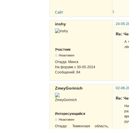
1
Сайт
inshy
24-05-2
Re: Ч
А 
лё
Участник
Неактивен
Откуда:
Минск
На форуме с
30-05-2024
Сообщений:
84
ZmeyGorinich
02-06-2
Re: Ч
Ни
ра
Интересующийся
вр
Неактивен
ру
Откуда:
Тюменская область,