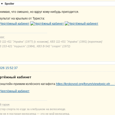
▼
Spoiler
нимаю, что смешно, но вдруг кому-нибудь пригодится.
зультат на крыльях от Туриста:
раж:
 111-411 "Україна" (1977) [с козаком], ХВЗ 111-431 "Україна" (1991) [короткая]
З 153-421 "
mypucm
" (1984), ХВЗ В-542 "
cnорm
" (1972)
026 15:52:37
ертёжный кабинет
онштейн-прижим колёсного катафота
https://krokovod.org/forum/viewtopic.ph 
й гараж
стер спорта по езде за хлебушком на велосипеде.
ли не я построил велосипед — это не мой велосипед.