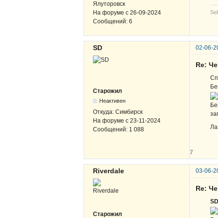
Ялуторовск
На форуме с
26-09-2024
Sel
Сообщений:
6
SD
02-06-2
Re: Ч
Сп
Бе
Старожил
Неактивен
Бе
Откуда:
Симбирск
за
На форуме с
23-11-2024
Ла
Сообщений:
1 088
7
Riverdale
03-06-2
Re: Ч
S
Старожил