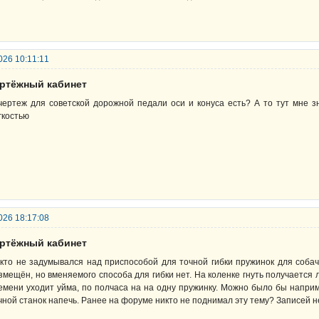
026 10:11:11
ертёжный кабинет
чертеж для советской дорожной педали оси и конуса есть? А то тут мне з
гкостью
026 18:17:08
ертёжный кабинет
кто не задумывался над приспособой для точной гибки пружинок для соба
змещён, но вменяемого способа для гибки нет. На коленке гнуть получается
емени уходит уйма, по полчаса на на одну пружинку. Можно было бы напр
чной станок напечь. Ранее на форуме никто не поднимал эту тему? Записей 