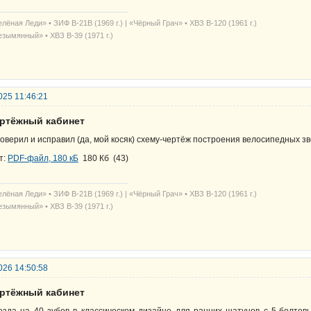
лёная Леди» • ЗИФ В-21В (1969 г.) | «Чёрный Грач» • ХВЗ В-120 (1961 г.)
езымянный» • ХВЗ В-39 (1971 г.)
025 11:46:21
ертёжный кабинет
оверил и исправил (да, мой косяк) схему-чертёж построения велосипедных зв
т:
PDF-файл, 180 кБ
180 Кб
(
43
)
лёная Леди» • ЗИФ В-21В (1969 г.) | «Чёрный Грач» • ХВЗ В-120 (1961 г.)
езымянный» • ХВЗ В-39 (1971 г.)
026 14:50:58
ертёжный кабинет
езда на 40 зубов в классическом дизайне для ранних шатунов с 5-болто