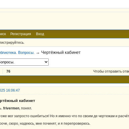
иск
Регистрация
Вход
гистрируйтесь.
→
Чертёжный кабинет
блиотека. Вопросы.
76
Чтобы отправить отв
025 16:06:47
ертёжный кабинет
ъ.
frivermen
, понял.
тоже мог запросто ошибиться! Но я именно что по своим де чертежам и расчёт
роче, скоро, надеюсь, мне починят, и я перепроверюсь.