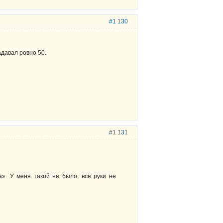
#1 130
адавал ровно 50.
#1 131
». У меня такой не было, всё руки не