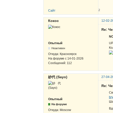
2
Сайт
Кокос
12-02-2
Re: Ч
N
UP
Опытный
Ко
Неактивен
Откуда:
Красноярск
На форуме с
14-01-2026
Сообщений:
112
紗代 (Sayo)
27-04-2
Re: Ч
Св
br
Опытный
Ша
На форуме
Вд
Откуда:
Moscow