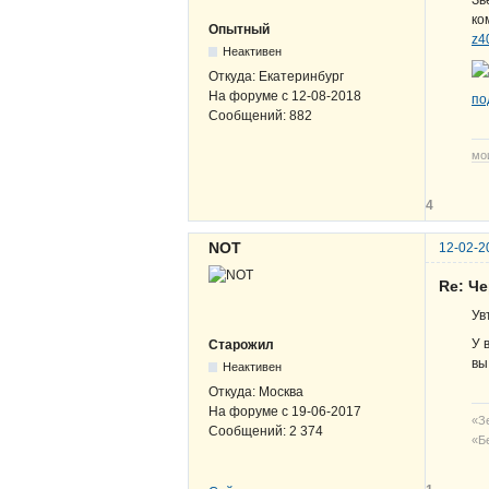
ко
Опытный
z4
Неактивен
Откуда:
Екатеринбург
На форуме с
12-08-2018
по
Сообщений:
882
мо
4
NOT
12-02-2
Re: Ч
Ув
У 
Старожил
вы
Неактивен
Откуда:
Москва
На форуме с
19-06-2017
«Зе
Сообщений:
2 374
«Б