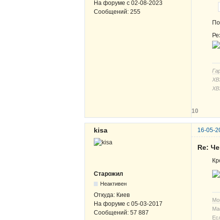
На форуме с
02-08-2023
Сообщений:
255
По
Ре
Га
ХВЗ
ХВ
10
kisa
16-05-2
Re: Ч
Кр
Старожил
Неактивен
Откуда:
Киев
Мо
На форуме с
05-03-2017
Ма
Сообщений:
57 887
Ес