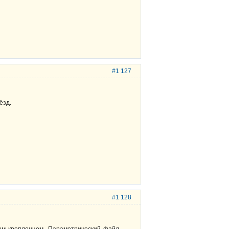
#1 127
ёзд.
#1 128
вым креплением. Параметрический файл