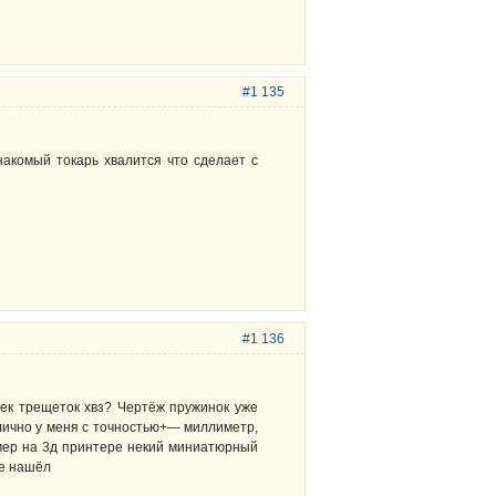
#1 135
накомый токарь хвалится что сделает с
#1 136
чек трещеток хвз? Чертёж пружинок уже
 лично у меня с точностью+— миллиметр,
имер на 3д принтере некий миниатюрный
не нашёл