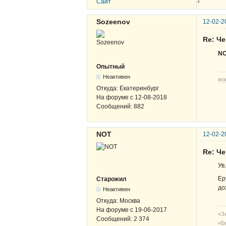
1
Сайт
Sozeenov
12-02-2
Re: Ч
N
Опытный
Неактивен
мо
Откуда:
Екатеринбург
На форуме с
12-08-2018
Сообщений:
882
NOT
12-02-2
Re: Ч
Ув
Ер
Старожил
до
Неактивен
Откуда:
Москва
На форуме с
19-06-2017
«Зе
Сообщений:
2 374
«Б