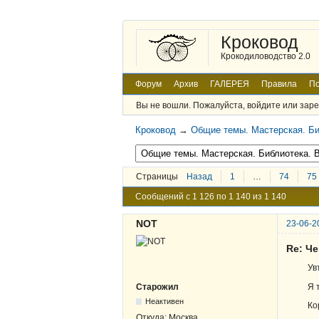
Кроковод
Крокодиловодство 2.0
Форум
Архив
ГАЛЕРЕЯ
Правила
По
Вы не вошли.
Пожалуйста, войдите или заре
Кроковод
→
Общие темы. Мастерская. Би
Страницы
Назад
1
…
74
75
Сообщений с 1 126 по 1 140 из 1 140
NOT
23-06-2
Re: Ч
Ув
Я 
Старожил
Неактивен
Ко
Откуда:
Москва