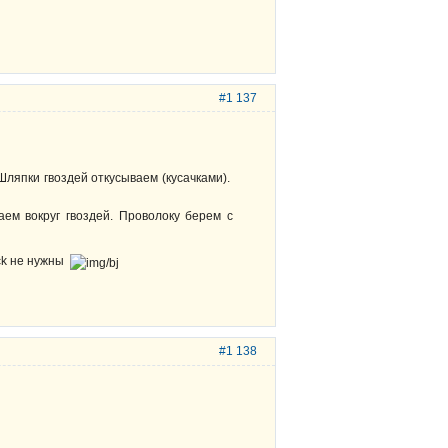
#1 137
 Шляпки гвоздей откусываем (кусачками).
аем вокруг гвоздей. Проволоку берем с
uck не нужны
#1 138