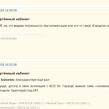
026 16:36:09
ертёжный кабинет
OT
, хм, это видимо погрешность при конвертации или что-то такое. В модели з
и велосипеды
026 16:53:36
ертёжный кабинет
.
Sozeenov
, благодарствую ещё раз!
унда, доточу в свою коллекцию с BCD 50. Гораздо важнее сама «снежинка
ходили. Адаптирую под 48T.
лёная Леди» • ЗИФ В-21В (1969 г.) | «Чёрный Грач» • ХВЗ В-120 (1961 г.)
езымянный» • ХВЗ В-39 (1971 г.)