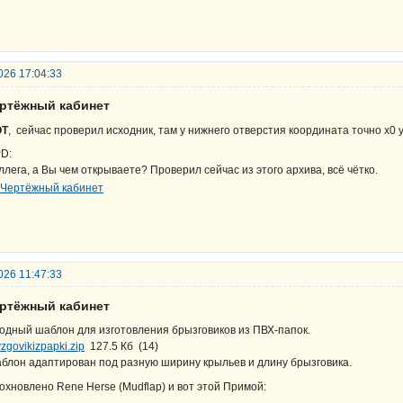
026 17:04:33
ертёжный кабинет
OT
, сейчас проверил исходник, там у нижнего отверстия координата точно х0 
D:
ллега, а Вы чем открываете? Проверил сейчас из этого архива, всё чётко.
026 11:47:33
ертёжный кабинет
одный шаблон для изготовления брызговиков из ПВХ-папок.
yzgovikizpapki.zip
127.5 Кб
(
14
)
блон адаптирован под разную ширину крыльев и длину брызговика.
охновлено Rene Herse (Mudflap) и вот этой Примой: