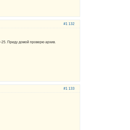
#1 132
у-25. Приду домой проверю архив.
#1 133