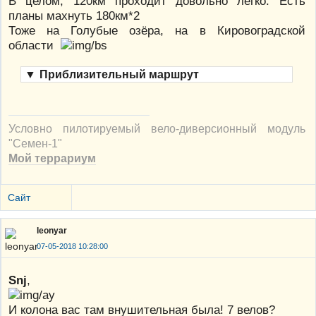
В целом, 120км проходит довольно легко. Есть
планы махнуть 180км*2
Тоже на Голубые озёра, на в Кировоградской
области
▼
Приблизительный маршрут
Условно пилотируемый вело-диверсионный модуль
"Семен-1"
Мой террариум
Сайт
leonyar
07-05-2018 10:28:00
Snj
,
И колона вас там внушительная была! 7 велов?