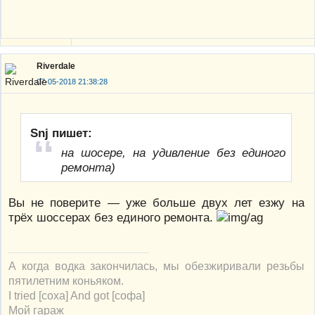
Riverdale
07-05-2018 21:38:28
Snj пишет:
на шосере, на удивление без единого
ремонта)
Вы не поверите — уже больше двух лет езжу на
трёх шоссерах без единого ремонта.
А когда водка закончилась, мы обезжиривали резьбы
пятилетним коньяком.
I tried [соха] And got [софа]
Мой гараж