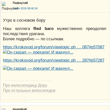
Пафнутий
24-04-2018 08:40:34
Утро в сосновом бору
Наш коллега
Red baro
мужественно преодолел
последствия урагана.
Более подробно — по ссылкам.
https://krokovod.org/forum/viewtopic.ph … 087#p57087
https://krokovod.org/forum/viewtopic.ph … 287#p57287
Про велосипедицу Дору
Про остальных велосипедов
NightWolF