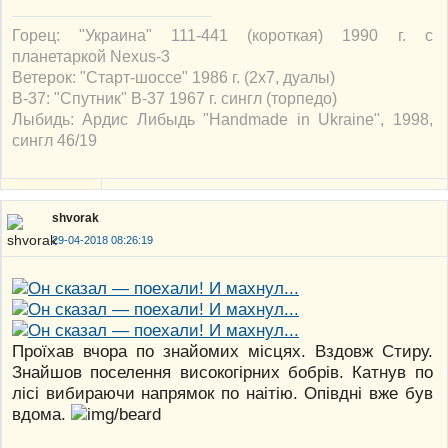
Горец: "Украина" 111-441 (короткая) 1990 г. с
планетаркой Nexus-3
Ветерок: "Старт-шоссе" 1986 г. (2х7, дуалы)
В-37: "Спутник" В-37 1967 г. сингл (торпедо)
Лыбидь: Ардис Либыдь "Handmade in Ukraine", 1998,
сингл 46/19
shvorak
29-04-2018 08:26:19
Проїхав вчора по знайомих місцях. Вздовж Стиру.
Знайшов поселення високогірних бобрів. Катнув по
лісі вибираючи напрямок по наітію. Опівдні вже був
вдома.