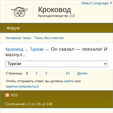
Select Language
▼
Кроковод
Крокодиловодство 2.0
Форум
Активные темы
Темы без ответов
→
Он сказал — поехали! И
Кроковод
→
Туризм
махнул...
Страницы
1
2
3
…
10
Далее
Чтобы отправить ответ, вы должны
войти
или
зарегистрироваться
RSS
Сообщений с 1 по 15 из 148