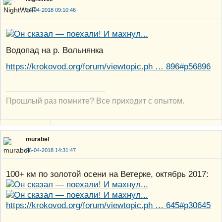
24-04-2018 09:10:46
Водопад на р. Вольнянка
https://krokovod.org/forum/viewtopic.ph … 896#p56896
Прошлый раз помните? Все приходит с опытом.
murabel
26-04-2018 14:31:47
100+ км по золотой осени на Ветерке, октябрь 2017:
https://krokovod.org/forum/viewtopic.ph … 645#p30645