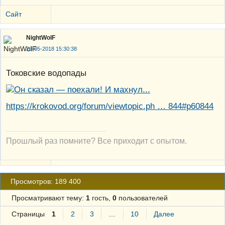
Сайт
NightWolF
23-05-2018 15:30:38
Токовские водопады
https://krokovod.org/forum/viewtopic.ph … 844#p60844
Прошлый раз помните? Все приходит с опытом.
Просмотров: 189 400
Просматривают тему:
1
гость,
0
пользователей
Страницы
1
2
3
…
10
Далее