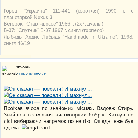
Горец: "Украина" 111-441 (короткая) 1990 г. с
планетаркой Nexus-3
Ветерок: "Старт-шоссе" 1986 г. (2х7, дуалы)
В-37: "Спутник" В-37 1967 г. сингл (торпедо)
Лыбидь: Ардис Либыдь "Handmade in Ukraine", 1998,
сингл 46/19
shvorak
29-04-2018 08:26:19
Проїхав вчора по знайомих місцях. Вздовж Стиру.
Знайшов поселення високогірних бобрів. Катнув по
лісі вибираючи напрямок по наітію. Опівдні вже був
вдома.