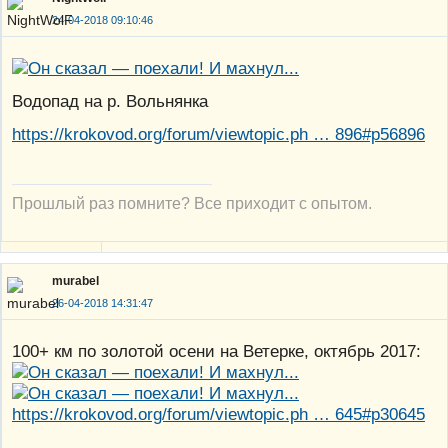
24-04-2018 09:10:46
Водопад на р. Вольнянка
https://krokovod.org/forum/viewtopic.ph … 896#p56896
Прошлый раз помните? Все приходит с опытом.
murabel
26-04-2018 14:31:47
100+ км по золотой осени на Ветерке, октябрь 2017:
https://krokovod.org/forum/viewtopic.ph … 645#p30645