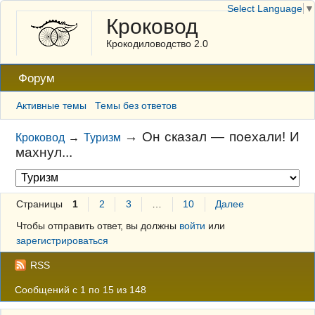
Select Language
▼
Кроковод
Крокодиловодство 2.0
Форум
Активные темы
Темы без ответов
→
Он сказал — поехали! И
Кроковод
→
Туризм
махнул...
Страницы
1
2
3
…
10
Далее
Чтобы отправить ответ, вы должны
войти
или
зарегистрироваться
RSS
Сообщений с 1 по 15 из 148