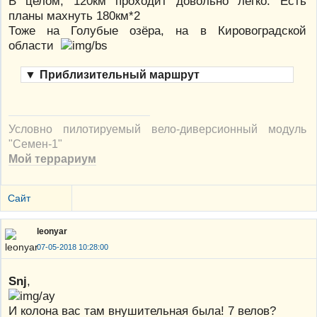
В целом, 120км проходит довольно легко. Есть
планы махнуть 180км*2
Тоже на Голубые озёра, на в Кировоградской
области
▼
Приблизительный маршрут
Условно пилотируемый вело-диверсионный модуль
"Семен-1"
Мой террариум
Сайт
leonyar
07-05-2018 10:28:00
Snj
,
И колона вас там внушительная была! 7 велов?