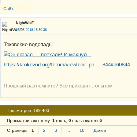
Сайт
NightWolF
23-05-2018 15:30:38
Токовские водопады
https://krokovod.org/forum/viewtopic.ph … 844#p60844
Прошлый раз помните? Все приходит с опытом.
Просмотров: 189 403
Просматривают тему:
1
гость,
0
пользователей
Страницы
1
2
3
…
10
Далее