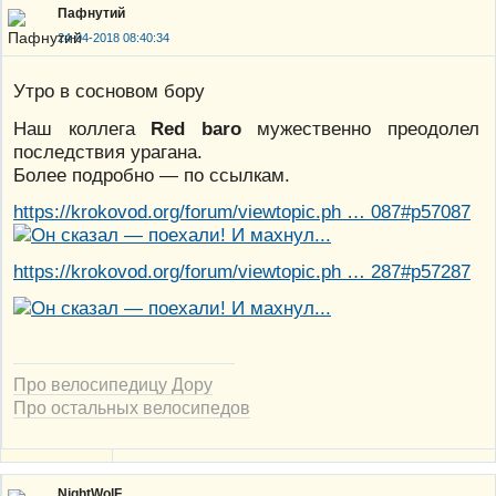
Пафнутий
24-04-2018 08:40:34
Утро в сосновом бору
Наш коллега
Red baro
мужественно преодолел
последствия урагана.
Более подробно — по ссылкам.
https://krokovod.org/forum/viewtopic.ph … 087#p57087
https://krokovod.org/forum/viewtopic.ph … 287#p57287
Про велосипедицу Дору
Про остальных велосипедов
NightWolF