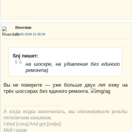
Riverdale
07-05-2018 21:38:28
Snj пишет:
на шосере, на удивление без единого
ремонта)
Вы не поверите — уже больше двух лет езжу на
трёх шоссерах без единого ремонта.
А когда водка закончилась, мы обезжиривали резьбы
пятилетним коньяком.
I tried [соха] And got [софа]
Мой гараж