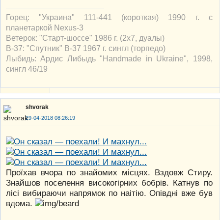
Горец: "Украина" 111-441 (короткая) 1990 г. с
планетаркой Nexus-3
Ветерок: "Старт-шоссе" 1986 г. (2х7, дуалы)
В-37: "Спутник" В-37 1967 г. сингл (торпедо)
Лыбидь: Ардис Либыдь "Handmade in Ukraine", 1998,
сингл 46/19
shvorak
29-04-2018 08:26:19
Проїхав вчора по знайомих місцях. Вздовж Стиру.
Знайшов поселення високогірних бобрів. Катнув по
лісі вибираючи напрямок по наітію. Опівдні вже був
вдома.