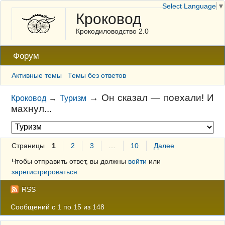
Select Language
▼
Кроковод
Крокодиловодство 2.0
Форум
Активные темы
Темы без ответов
→
Он сказал — поехали! И
Кроковод
→
Туризм
махнул...
Страницы
1
2
3
…
10
Далее
Чтобы отправить ответ, вы должны
войти
или
зарегистрироваться
RSS
Сообщений с 1 по 15 из 148