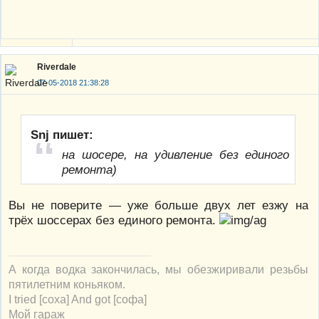
Riverdale
07-05-2018 21:38:28
Snj пишет:
на шосере, на удивление без единого
ремонта)
Вы не поверите — уже больше двух лет езжу на
трёх шоссерах без единого ремонта.
А когда водка закончилась, мы обезжиривали резьбы
пятилетним коньяком.
I tried [соха] And got [софа]
Мой гараж