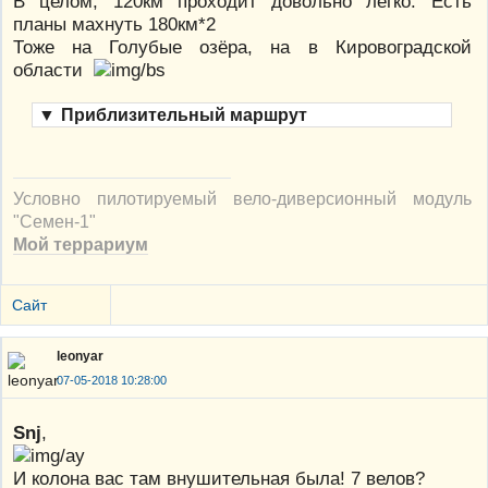
В целом, 120км проходит довольно легко. Есть
планы махнуть 180км*2
Тоже на Голубые озёра, на в Кировоградской
области
▼
Приблизительный маршрут
Условно пилотируемый вело-диверсионный модуль
"Семен-1"
Мой террариум
Сайт
leonyar
07-05-2018 10:28:00
Snj
,
И колона вас там внушительная была! 7 велов?