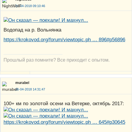
24-04-2018 09:10:46
Водопад на р. Вольнянка
https://krokovod.org/forum/viewtopic.ph … 896#p56896
Прошлый раз помните? Все приходит с опытом.
murabel
26-04-2018 14:31:47
100+ км по золотой осени на Ветерке, октябрь 2017:
https://krokovod.org/forum/viewtopic.ph … 645#p30645