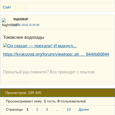
Сайт
NightWolF
23-05-2018 15:30:38
Токовские водопады
https://krokovod.org/forum/viewtopic.ph … 844#p60844
Прошлый раз помните? Все приходит с опытом.
Просмотров: 189 405
Просматривают тему:
1
гость,
0
пользователей
Страницы
1
2
3
…
10
Далее