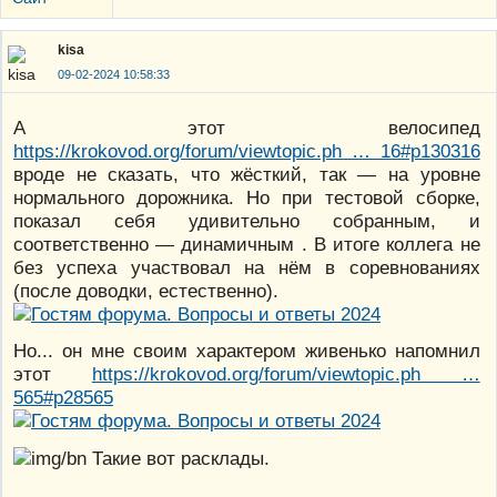
kisa
09-02-2024 10:58:33
А этот велосипед
https://krokovod.org/forum/viewtopic.ph … 16#p130316
вроде не сказать, что жёсткий, так — на уровне
нормального дорожника. Но при тестовой сборке,
показал себя удивительно собранным, и
соответственно — динамичным . В итоге коллега не
без успеха участвовал на нём в соревнованиях
(после доводки, естественно).
Но... он мне своим характером живенько напомнил
этот
https://krokovod.org/forum/viewtopic.ph …
565#p28565
Такие вот расклады.