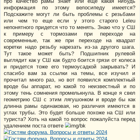
про качество рамы знает или еще какая нибудь
информация по этому велосипеду имеется?
Подскажите могут ли быть проблемы с резьбами
или чем то еще если у этого старого Leleu
непонятного придется что то менять. Знаю что у СШ
к примеру с тормозами при переходе на
современные, так же при переходе на квадрат
коретки надо резьбу нарезать из-за другого шага.
Тут такое может быть? Подшипник рулевой
выглядит как у СШ как будто боится грязи от колеса
и придется тоже его термоусадкой закрывать? И
спасибо вам за ссылки на темы, все изучил и
прочитал много раз, но вот появился комплектный
вроде бы аппарат, но какой то неизвестный и по
этому тень сомнения промелькнула. В конце я свел
геометрию СШ с этим лягушонком и вроде бы как
длинна рамы одинаковая, но различия имеются в
углах трубы. Это будет больше похоже на СШ или
туриста? Хоть на какой то вопрос пожалуйста перед
удалением поста ответе