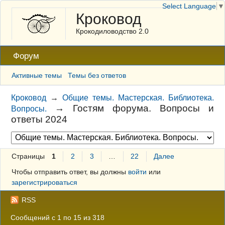
Select Language
▼
Кроковод
Крокодиловодство 2.0
Форум
Активные темы
Темы без ответов
Кроковод
→
Общие темы. Мастерская. Библиотека.
→
Гостям форума. Вопросы и
Вопросы.
ответы 2024
Страницы
1
2
3
…
22
Далее
Чтобы отправить ответ, вы должны
войти
или
зарегистрироваться
RSS
Сообщений с 1 по 15 из 318