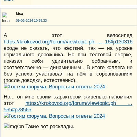
kisa
09-02-2024 10:58:33
А этот велосипед
https://krokovod.org/forum/viewtopic.ph … 16#p130316
вроде не сказать, что жёсткий, так — на уровне
нормального дорожника. Но при тестовой сборке,
показал себя удивительно собранным, и
соответственно — динамичным . В итоге коллега не
без успеха участвовал на нём в соревнованиях
(после доводки, естественно).
Но... он мне своим характером живенько напомнил
этот
https://krokovod.org/forum/viewtopic.ph …
565#p28565
Такие вот расклады.