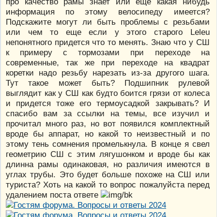
про качество рамы знает или еще какая нибудь
информация по этому велосипеду имеется?
Подскажите могут ли быть проблемы с резьбами
или чем то еще если у этого старого Leleu
непонятного придется что то менять. Знаю что у СШ
к примеру с тормозами при переходе на
современные, так же при переходе на квадрат
коретки надо резьбу нарезать из-за другого шага.
Тут такое может быть? Подшипник рулевой
выглядит как у СШ как будто боится грязи от колеса
и придется тоже его термоусадкой закрывать? И
спасибо вам за ссылки на темы, все изучил и
прочитал много раз, но вот появился комплектный
вроде бы аппарат, но какой то неизвестный и по
этому тень сомнения промелькнула. В конце я свел
геометрию СШ с этим лягушонком и вроде бы как
длинна рамы одинаковая, но различия имеются в
углах трубы. Это будет больше похоже на СШ или
туриста? Хоть на какой то вопрос пожалуйста перед
удалением поста ответе