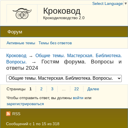
Select Language
▼
Кроковод
Крокодиловодство 2.0
Форум
Активные темы
Темы без ответов
Кроковод
→
Общие темы. Мастерская. Библиотека.
→
Гостям форума. Вопросы и
Вопросы.
ответы 2024
Страницы
1
2
3
…
22
Далее
Чтобы отправить ответ, вы должны
войти
или
зарегистрироваться
RSS
Сообщений с 1 по 15 из 318