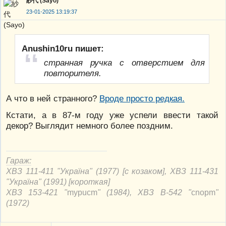
紗代 (Sayo)
23-01-2025 13:19:37
Anushin10ru пишет:
странная ручка с отверстием для
повторителя.
А что в ней странного?
Вроде просто редкая.
Кстати, а в 87-м году уже успели ввести такой
декор? Выглядит немного более поздним.
Гараж:
ХВЗ 111-411 "Україна" (1977) [с козаком], ХВЗ 111-431
"Україна" (1991) [короткая]
ХВЗ 153-421 "
mypucm
" (1984), ХВЗ В-542 "
cnорm
"
(1972)