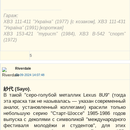
Гараж:
ХВЗ 111-411 "Україна" (1977) [с козаком], ХВЗ 111-431
"Україна" (1991) [короткая]
ХВЗ 153-421 "
mypucm
" (1984), ХВЗ В-542 "
cnорm
"
(1972)
5
Riverdale
13-09-2024 14:07:48
紗代 (Sayo)
,
В такой "серо-голубой металлик Lexus 8U9" (тогда
эта краска так не называлась — указан современный
аналог, установленный коллегами) красили только
небольшую серию "Cтарт-Шоссе" 1985-1986 годов
выпуска с деколями с символикой "международного
фестиваля молодёжи и студентов", для этих