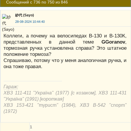
Сообщений с 736 по 750 из 846
紗代 (Sayo)
28-08-2024 10:44:40
Коллеги, а почему на велосипедах В-130 и В-130К,
представленных в данной теме
GGoranov
,
тормозная ручка установлена справа? Это штатное
положение тормоза?
Спрашиваю, потому что у меня аналогичная ручка, и
она тоже правая.
Гараж:
ХВЗ 111-411 "Україна" (1977) [с козаком], ХВЗ 111-431
"Україна" (1991) [короткая]
ХВЗ 153-421 "
mypucm
" (1984), ХВЗ В-542 "
cnорm
"
(1972)
1