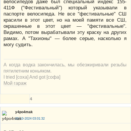
велосипедов даже был специальный индекс 155-
411Ф ("Фестивальный") который указывали в
паспорте велосипеда. Не все "фестивальные" СШ
красили в этот цвет, но на моей памяти все СШ,
окрашенные в этот цвет — "фестивальные".
Видимо, потом вырабатывали эту краску на других
рамах. А "Тахионы" — более серые, насколько я
могу судить.
А когда водка закончилась, мы обезжиривали резьбы
пятилетним коньяком.
I tried [соха] And got [софа]
Мой гараж
4
y4po4mak
20-10-2024 03:01:32