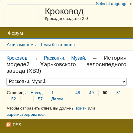
Select Language
▼
Кроковод
Крокодиловодство 2.0
Форум
Активные темы
Темы без ответов
→
История
Кроковод
→
Раскопки. Музей.
моделей Харьковского велосипедного
завода (ХВЗ)
Страницы
Назад
1
…
48
49
50
51
52
…
57
Далее
Чтобы отправить ответ, вы должны
войти
или
зарегистрироваться
RSS