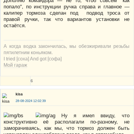
Дополню командора — не то, чтоб совсем "как
попало", по инструкции ручка справа и главное —
калипер тормоза сделан под подвод троса от
правой ручки, так что вариантов установки не
остаётся.
А когда водка закончилась, мы обезжиривали резьбы
пятилетним коньяком.
I tried [соха] And got [софа]
Мой гараж
6
kisa
28-08-2024 12:02:39
Ну я имел ввиду, что
конструктивно её располагали по-разному, не
заморачиваясь, как мы, что тормоз должен быть