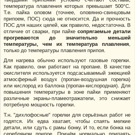
температура плавления которых превышает 500°С.
Т.е. пайка оловом (точнее, оловянно-свинцовым
припоем, ПОС) сюда не относится. Да и прочность
ПОС для наших целей, как правило, недостаточна. В
отличие от сварки, при пайке
сопрягаемые детали
прогреваются до значительно меньшей
температуры, чем их температура плавления
,
только до температуры плавления припоя.
Для нагрева обычно используют газовые горелки.
Как правило, они работают на пропане. В качестве
окислителя используется подсасываемый эжекцией
атмосферный воздух (пропан-воздушная горелка)
или кислород из баллона (пропан-кислородная). Для
повышения температуры в зоне пайки применяют
различные экраны-пламеотражатели, это снижает
потребную мощность горелки.
Т.н. "дихлофосные" горелки для серьёзных работ не
годятся. Их едва хватает, чтобы спаять мелкие
детали, или сдуть с рамы бонку. И то, если бонка на
серебряном припое. Причём нормально припаять