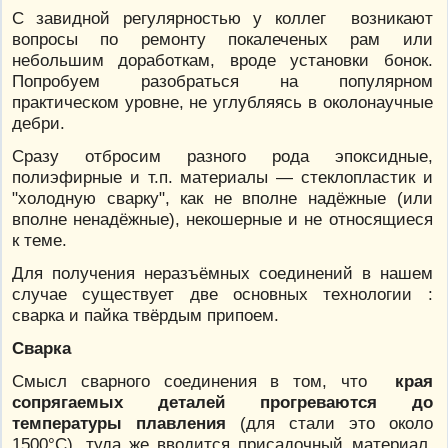
С завидной регулярностью у коллег возникают
вопросы по ремонту покалеченых рам или
небольшим доработкам, вроде установки бонок.
Попробуем разобраться на популярном
практическом уровне, не углубляясь в околонаучные
дебри.
Сразу отбросим разного рода эпоксидные,
полиэфирные и т.п. материалы — стеклопластик и
"холодную сварку", как не вполне надёжные (или
вполне ненадёжные), некошерные и не относящиеся
к теме.
Для получения неразъёмных соединений в нашем
случае существует две основных технологии :
сварка и пайка твёрдым припоем.
Сварка
Смысл сварного соединения в том, что
края
сопрягаемых деталей прогреваются до
температуры плавления
(для стали это около
1500°С), туда же вводится присадочный материал,