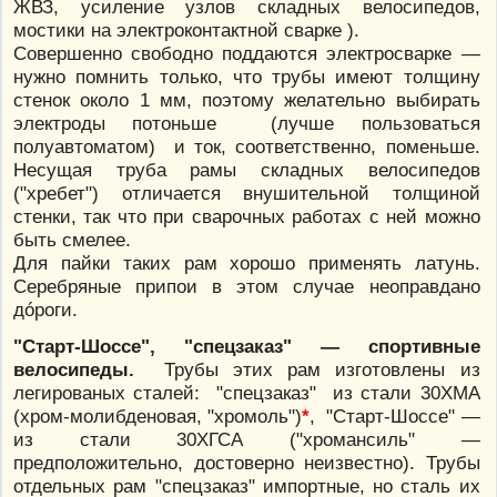
ЖВЗ, усиление узлов складных велосипедов,
мостики на электроконтактной сварке ).
Совершенно свободно поддаются электросварке —
нужно помнить только, что трубы имеют толщину
стенок около 1 мм, поэтому желательно выбирать
электроды потоньше (лучше пользоваться
полуавтоматом) и ток, соответственно, поменьше.
Несущая труба рамы складных велосипедов
("хребет") отличается внушительной толщиной
стенки, так что при сварочных работах с ней можно
быть смелее.
Для пайки таких рам хорошо применять латунь.
Серебряные припои в этом случае неоправдано
дóроги.
"Старт-Шоссе", "спецзаказ" — спортивные
велосипеды.
Трубы этих рам изготовлены из
легированых сталей: "спецзаказ" из стали 30ХМА
(хром-молибденовая, "хромоль")
*
, "Старт-Шоссе" —
из стали 30ХГСА ("хромансиль" —
предположительно, достоверно неизвестно). Трубы
отдельных рам "спецзаказ" импортные, но сталь их