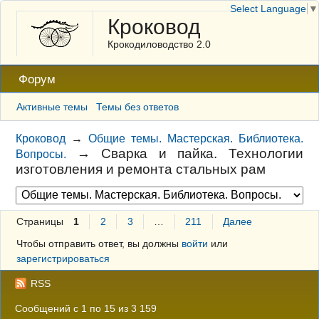
Select Language
▼
Кроковод
Крокодиловодство 2.0
Форум
Активные темы
Темы без ответов
Кроковод
→
Общие темы. Мастерская. Библиотека.
→
Сварка и пайка. Технологии
Вопросы.
изготовления и ремонта стальных рам
Страницы
1
2
3
…
211
Далее
Чтобы отправить ответ, вы должны
войти
или
зарегистрироваться
RSS
Сообщений с 1 по 15 из 3 159