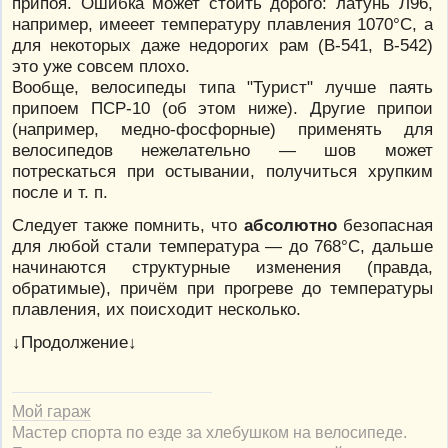
припоя. Ошибка может стоить дорого: латунь Л96,
например, имееет температуру плавления 1070°С, а
для некоторых даже недорогих рам (В-541, В-542)
это уже совсем плохо.
Вообще, велосипеды типа "Турист" лучше паять
припоем ПСР-10 (об этом ниже). Другие припои
(например, медно-фосфорные) применять для
велосипедов нежелательно — шов может
потрескаться при остывании, получиться хрупким
после и т. п.
Следует также помнить, что
абсолютно
безопасная
для любой стали температура — до 768°С, дальше
начинаются структурные изменения (правда,
обратимые), причём при прогреве до температуры
плавления, их поисходит несколько.
↓Продолжение↓
Мой гараж
Мастер спорта по езде за хлебушком на велосипеде.