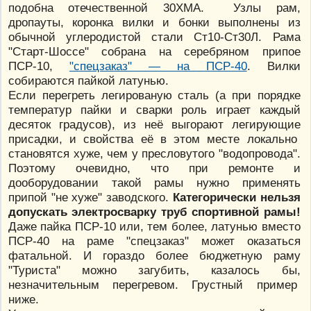
подобна отечественной 30ХМА. Узлы рам,
дропауты, коронка вилки и бонки выполнены из
обычной углеродистой стали Ст10-Ст30Л. Рама
"Старт-Шоссе" собрана на серебряном припое
ПСР-10,
"спецзаказ" — на ПСР-40
. Вилки
собираются пайкой латунью.
Если перегреть легированую сталь (а при порядке
температур пайки и сварки роль играет каждый
десяток градусов), из неё выгорают легирующие
присадки, и свойства её в этом месте локально
становятся хуже, чем у пресловутого "водопровода".
Поэтому очевидно, что при ремонте и
дооборудовании такой рамы нужно применять
припой "не хуже" заводского.
Категорически нельзя
допускать электросварку труб спортивной рамы!
Даже пайка ПСР-10 или, тем более, латунью вместо
ПСР-40 на раме "спецзаказ" может оказаться
фатальной. И гораздо более бюджетную раму
"Туриста" можно загубить, казалось бы,
незначительным перегревом. Грустный пример
ниже.