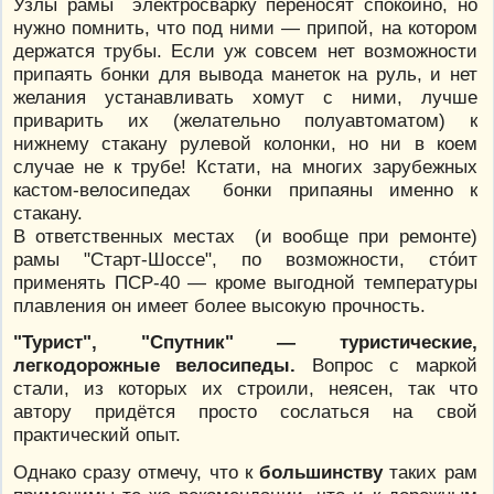
Узлы рамы электросварку переносят спокойно, но
нужно помнить, что под ними — припой, на котором
держатся трубы. Если уж совсем нет возможности
припаять бонки для вывода манеток на руль, и нет
желания устанавливать хомут с ними, лучше
приварить их (желательно полуавтоматом) к
нижнему стакану рулевой колонки, но ни в коем
случае не к трубе! Кстати, на многих зарубежных
кастом-велосипедах бонки припаяны именно к
стакану.
В ответственных местах (и вообще при ремонте)
рамы "Старт-Шоссе", по возможности, стóит
применять ПСР-40 — кроме выгодной температуры
плавления он имеет более высокую прочность.
"Турист", "Спутник" — туристические,
легкодорожные велосипеды.
Вопрос с маркой
стали, из которых их строили, неясен, так что
автору придётся просто сослаться на свой
практический опыт.
Однако сразу отмечу, что к
большинству
таких рам