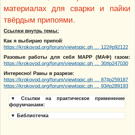
материалах для сварки и пайки
твёрдым припоями.
Ссылки внутрь темы:
Как я выбираю припой
:
https://krokovod.org/forum/viewtopic.ph … 122#p92122
Разовые работы для себя МАРР (МАФ) газом:
https://krokovod.org/forum/viewtopic.ph … 30#p247030
Интересно! Рамы в разрезе:
https://krokovod.org/forum/viewtopic.ph … 87#p259187
https://krokovod.org/forum/viewtopic.ph … 93#p289193
▼
Ссылки на практическое применение
форумчанами:
▼
Библиотечка