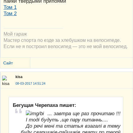
пайки твёрдыми припоями
Том 1
Том 2
Мой гараж
Мастер спорта по езде за хлебушком на велосипеде.
Если не я построил велосипед — это не мой велосипед.
Сайт
kisa
08-03-2017 14:51:24
Бегущая Черепаха пишет:
... завтра ще раз прочитаю !!!
І тоді будуть ,ще пару питаннь....
До речі мені та статья взагалі в тему
... буду сварщиків-пайщиків рвати по теорії