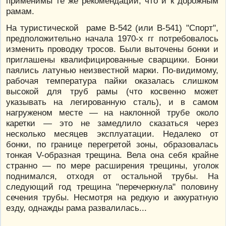
применимы те же рекомендации, что и к дорожным
рамам.
На туристической раме В-542 (или В-541) "Спорт",
предположительно начала 1970-х гг потребовалось
изменить проводку тросов. Были выточены бонки и
приглашены квалифицированные сварщики. Бонки
паялись латунью неизвестной марки. По-видимому,
рабочая температура пайки оказалась слишком
высокой для труб рамы (что косвенно может
указывать на легированную сталь), и в самом
нагруженом месте — на наклонной трубе около
каретки — это не замедлило сказаться через
несколько месяцев эксплуатации. Недалеко от
бонки, по границе перегретой зоны, образовалась
тонкая V-образная трещина. Вела она себя крайне
странно — по мере расширения трещины, уголок
поднимался, отходя от остальной трубы. На
следующий год трещина "перечеркнула" половину
сечения трубы. Несмотря на редкую и аккуратную
езду, однажды рама развалилась...