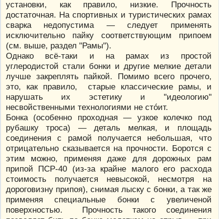
установки, как правило, низкие. Прочность
достаточная. На спортивных и туристических рамах
сварка недопустима — следует применять
исключительно пайку соответствующим припоем
(см. выше, раздел "Рамы").
Однако всё-таки и на рамах из простой
углеродистой стали бонки и другие мелкие детали
лучше закреплять пайкой. Помимо всего прочего,
это, как правило, старые классические рамы, и
нарушать их эстетику и "идеологию"
несвойственными технологиями не стóит.
Бонка (особенно проходная — узкое колечко под
рубашку троса) — деталь мелкая, и площадь
соединения с рамой получается небольшая, что
отрицательно сказывается на прочности. Боротся с
этим можно, применяя даже для дорожных рам
припой ПСР-40 (из-за крайне малого его расхода
стоимость получается невысокой, несмотря на
дороговизну припоя), снимая лыску с бонки, а так же
применяя специальные бонки с увеличеной
поверхностью. Прочность такого соединения